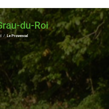
Grau-du-Roi
d
Le Provencal