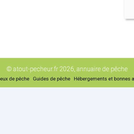
© atout-pecheur.fr 2026, annuaire de pêche
ieux de pêche
Guides de pêche
Hébergements et bonnes 
lossaire
Rechercher sur le site
Plan du site
Mentions léga
essionnels
Prof. par communes
ings Gard
Nîmes