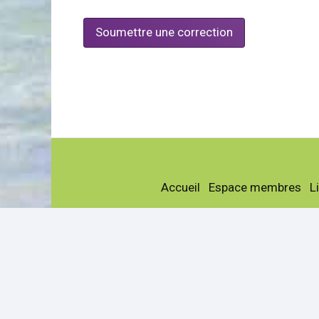
Soumettre une correction
Accueil
Espace membres
L
La société
Actualités
G
Lieux de pêche
Prof
Carpodromes Gard
Camp