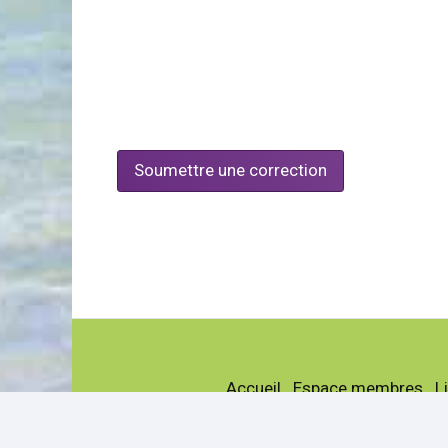
Soumettre une correction
Accueil
Espace membres
L
La société
Actualités
G