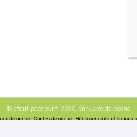
© atout-pecheur.fr 2026, annuaire de pêche
ieux de pêche
Guides de pêche
Hébergements et bonnes 
lossaire
Rechercher sur le site
Plan du site
Mentions léga