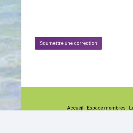
Soumettre une correction
Accueil
Espace membres
L
La société
Actualités
G