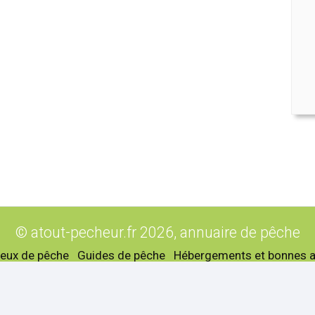
© atout-pecheur.fr 2026, annuaire de pêche
ieux de pêche
Guides de pêche
Hébergements et bonnes 
lossaire
Rechercher sur le site
Plan du site
Mentions léga