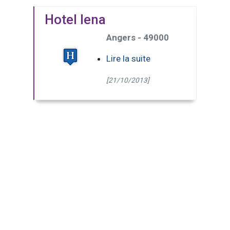
Hotel Iena
Angers - 49000
Lire la suite
[21/10/2013]
(Page courante)
1
2
3
4
5
6
>>
Dernière
page
11 pages - 109 résultats