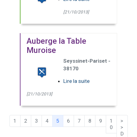
[21/10/2013]
Auberge la Table
Muroise
Seyssinet-Pariset -
38170
Lire la suite
[21/10/2013]
(Page courante)
1
2
3
4
5
6
7
8
9
1
>
0
>
D