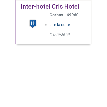
Inter-hotel Cris Hotel
Corbas - 69960
Lire la suite
[21/10/2013]
(Page courante)
1
2
3
4
5
6
>>
Dernière
page
18 pages - 174 résultats