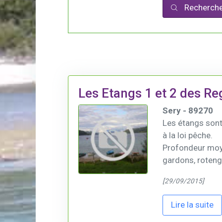
Recherche
Les Etangs 1 et 2 des Re
Sery - 89270
Les étangs sont 
à la loi pêche.
Profondeur moye
gardons, rotengl
[29/09/2015]
Lire la suite