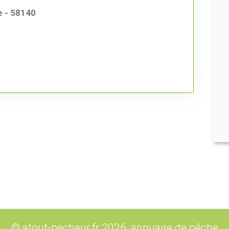
e - 58140
© atout-pecheur.fr 2026, annuaire de pêche