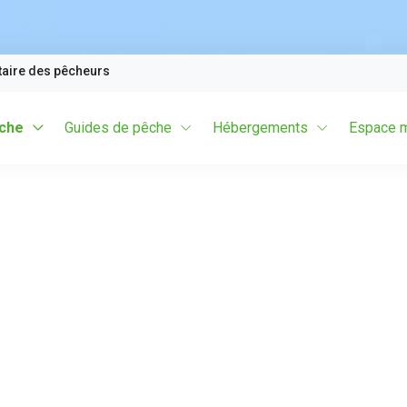
taire des pêcheurs
êche
Guides de pêche
Hébergements
Espace 