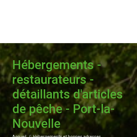
Hébergements -
restaurateurs -
détaillants d'articles
de pêche - Port-la-
Nouvelle
Accueil
Hébergements et bonnes adresses