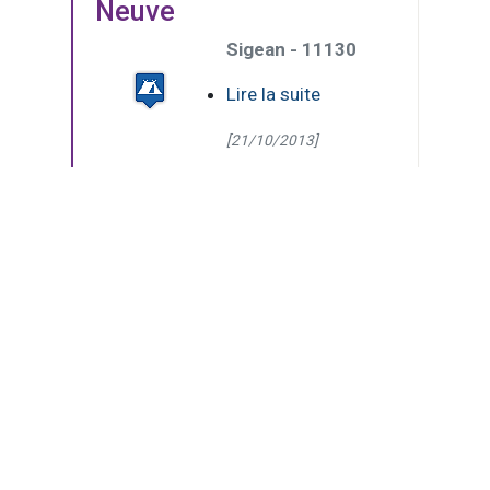
Neuve
Sigean - 11130
Lire la suite
[21/10/2013]
(Page courante)
1
2
3
4
4 pages - 37 résultats