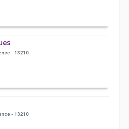
gues
ence - 13210
ence - 13210