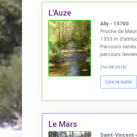
L'Auze
Ally - 15700
Proche de Mauri
1353 m d'altitu
Parcours variés
parcours devient
[16/08/2016]
Lire la suite
Le Mars
Saint-Vincent-