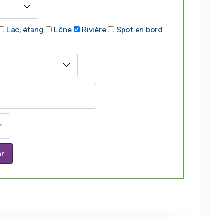
Lac, étang
Lône
Rivière
Spot en bord
r