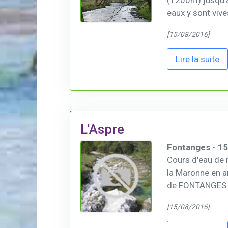
(1200m) jusqu'
eaux y sont vives
[15/08/2016]
Lire la suite
L'Aspre
Fontanges - 1
Cours d'eau de 
la Maronne en am
de FONTANGES le 
[15/08/2016]