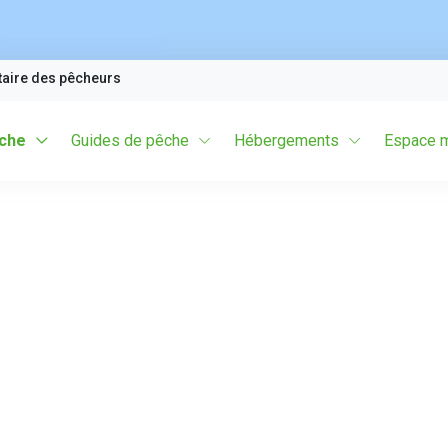
taire des pêcheurs
êche
Guides de pêche
Hébergements
Espace 