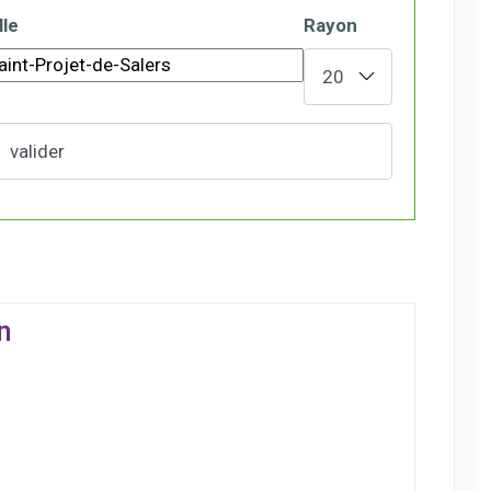
lle
Rayon
n