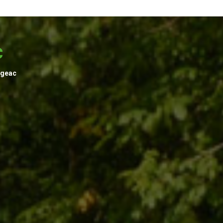
c
ugeac