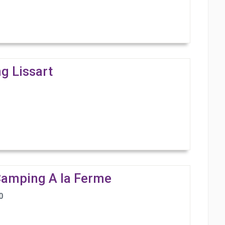
g Lissart
Camping A la Ferme
0