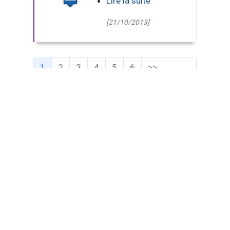
Lire la suite
[21/10/2013]
(Page courante)
1
2
3
4
5
6
>>
Dernière
page
9 pages - 85 résultats