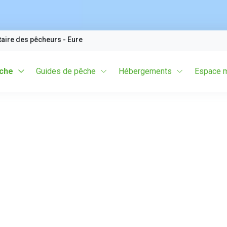
taire des pêcheurs
- Eure
êche
Guides de pêche
Hébergements
Espace 