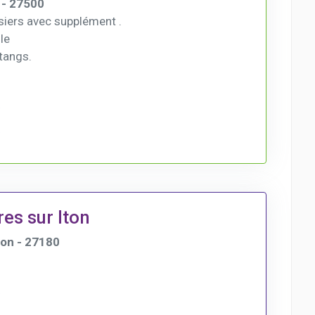
- 27500
iers avec supplément .
 le
tangs.
es sur Iton
ton - 27180