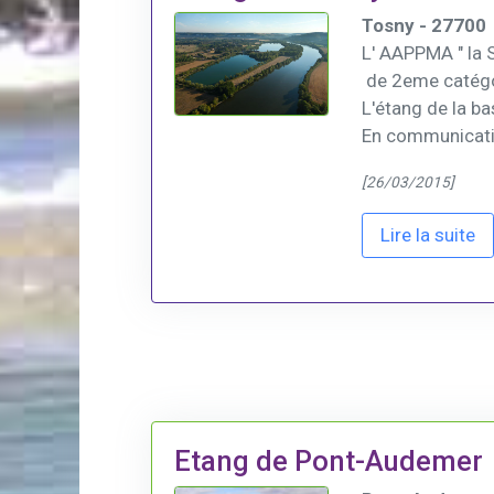
Tosny - 27700
L' AAPPMA " la 
de 2eme catégo
L'étang de la ba
En communication
[26/03/2015]
Lire la suite
Etang de Pont-Audemer