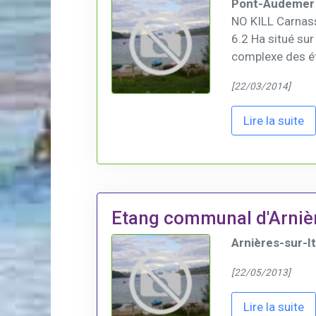
Pont-Audemer 
NO KILL Carnass
6.2 Ha situé sur
complexe des é
[22/03/2014]
Lire la suite
Etang communal d'Arnièr
Arnières-sur-I
[22/05/2013]
Lire la suite