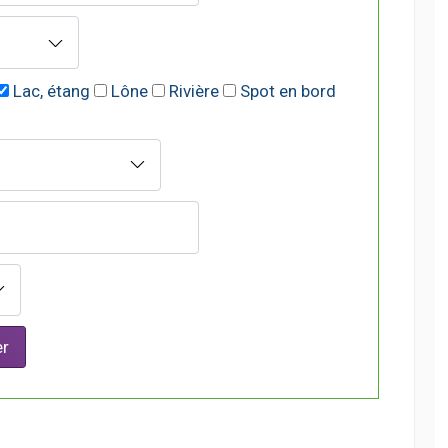
Lac, étang
Lône
Rivière
Spot en bord
r