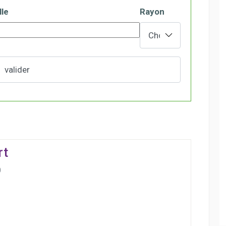
lle
Rayon
rt
0