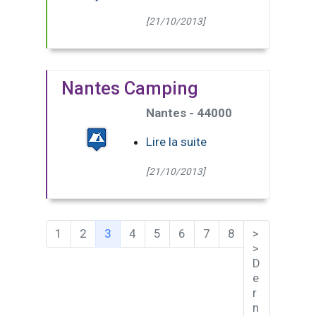
[21/10/2013]
Nantes Camping
Nantes - 44000
Lire la suite
[21/10/2013]
(Page courante)
1
2
3
4
5
6
7
8
>
>
D
e
r
n