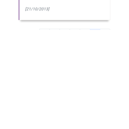
[21/10/2013]
<<
(Page courante
2
3
4
5
6
7
8
Première
page
8 pages - 77 résultats