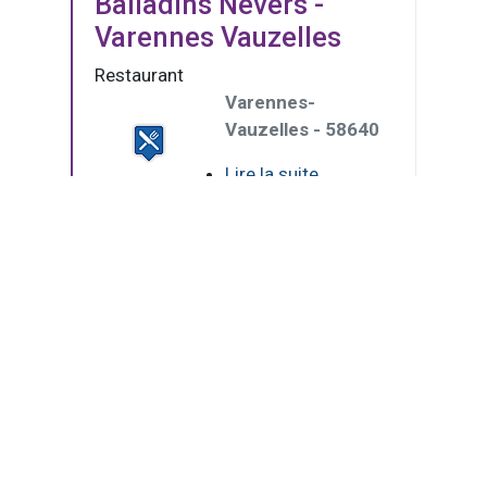
Balladins Nevers -
Varennes Vauzelles
Restaurant
Varennes-
Vauzelles - 58640
Lire la suite
[21/10/2013]
(Page courante)
1
2
2 pages - 11 résultats