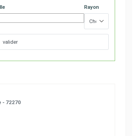
lle
Rayon
e - 72270