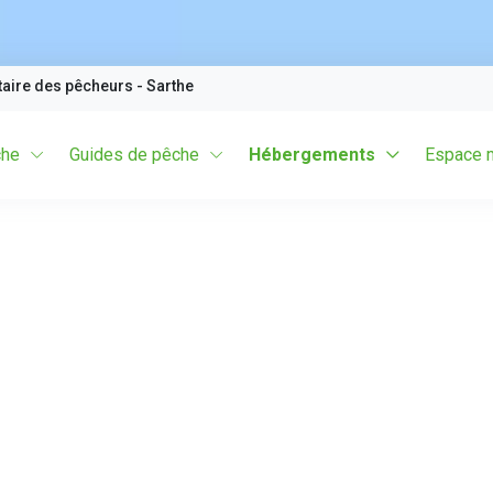
taire des pêcheurs
- Sarthe
che
Guides de pêche
Hébergements
Espace 