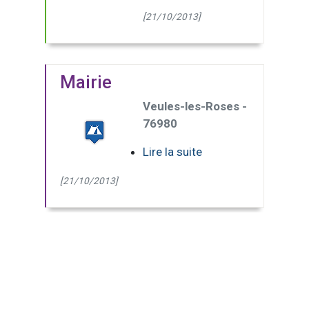
[21/10/2013]
Mairie
Veules-les-Roses -
76980
Lire la suite
[21/10/2013]
(Page courante)
1
2
3
4
5
6
>>
Dernière
page
8 pages - 73 résultats