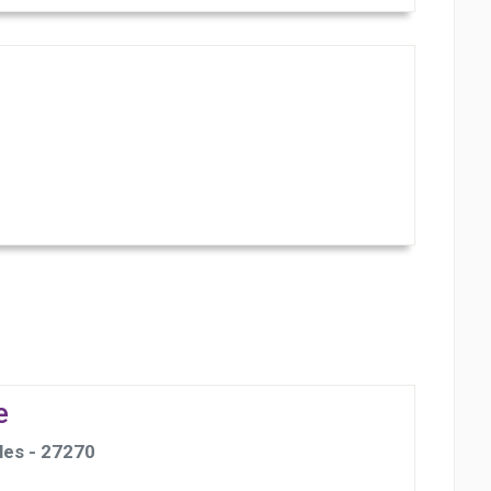
e
les - 27270