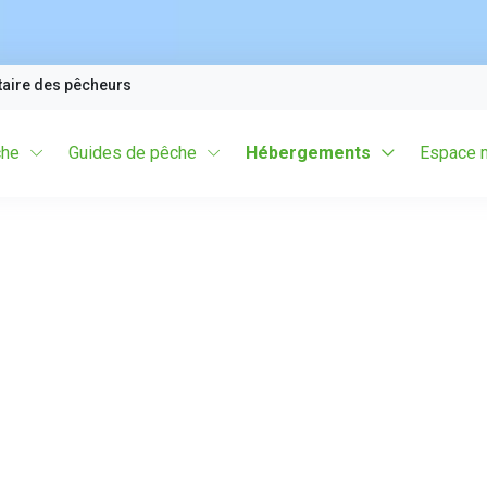
taire des pêcheurs
che
Guides de pêche
Hébergements
Espace 