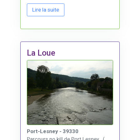
Lire la suite
La Loue
Port-Lesney - 39330
Parcours no kill de Port Lesney . (