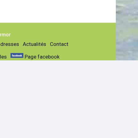
Armor
adresses
Actualités
Contact
les
Page facebook