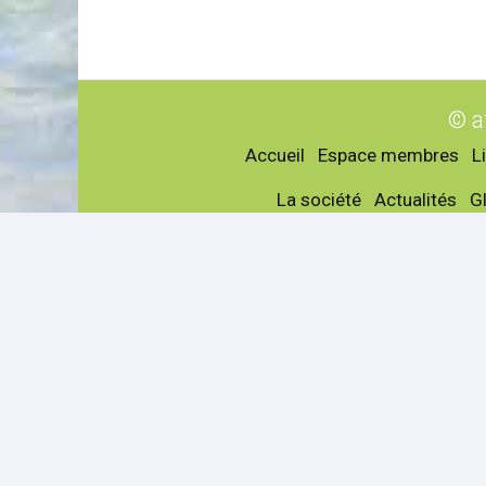
© a
Accueil
Espace membres
L
La société
Actualités
G
Lieux de pêche
Prof
Carpodromes Côte-d'Armor
Camp
Lacs, étangs Côte-d'Armor
Détai
Lônes Côte-d'Armor
Côte
Rivières Côte-d'Armor
Gîtes
Spots en bord de mer Côte-
Hôtel