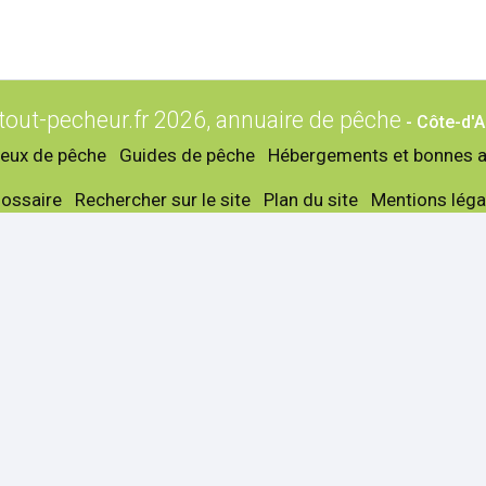
tout-pecheur.fr 2026, annuaire de pêche
- Côte-d'
ieux de pêche
Guides de pêche
Hébergements et bonnes 
lossaire
Rechercher sur le site
Plan du site
Mentions léga
essionnels
Prof. par communes
ings Côte-d'Armor
Perros-Guirec
llants articles de pêche
Saint-Brieuc
-d'Armor
Erquy
 - Refuges Côte-d'Armor
Dinan
s Côte-d'Armor
Saint-Cast-le-Guildo