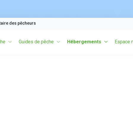
taire des pêcheurs
che
Guides de pêche
Hébergements
Espace 