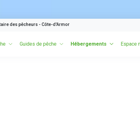
taire des pêcheurs
- Côte-d'Armor
che
Guides de pêche
Hébergements
Espace 