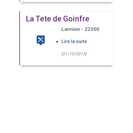
La Tete de Goinfre
Lannion - 22300
Lire la suite
[21/10/2013]
(Page courante)
1
2
3
4
5
6
>>
Dernière
page
22 pages - 219 résultats