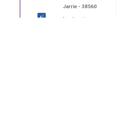
Jarrie - 38560
Lire la suite
[06/08/2014]
(Page courante)
1
2
2 pages - 20 résultats