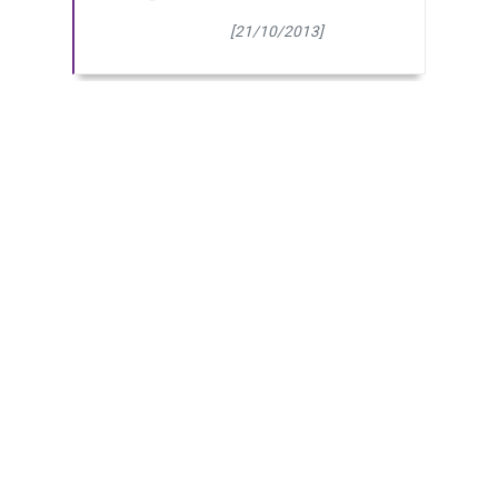
[21/10/2013]
(Page courante)
1
2
3
4
5
6
7
8
8 pages - 78 résultats